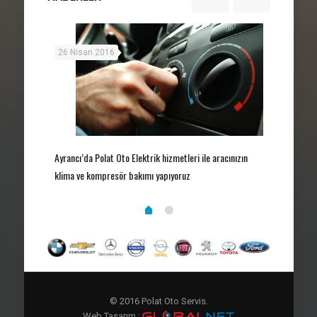
26 Nisan 2016
18 Nisan
Ayrancı’da Polat Oto Elektrik hizmetleri ile aracınızın
ıyoruz.
Ayrancıda A
klima ve kompresör bakımı yapıyoruz
© 2016 Polat Oto Servis.
Web Tasarım :